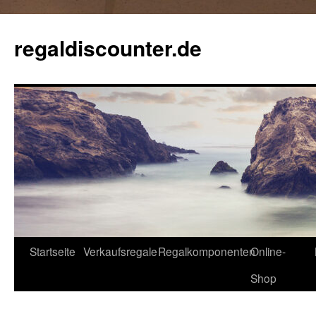
Zum
Inhalt
regaldiscounter.de
springen
Startseite
Verkaufsregale
Regalkomponenten
Online-
Shop