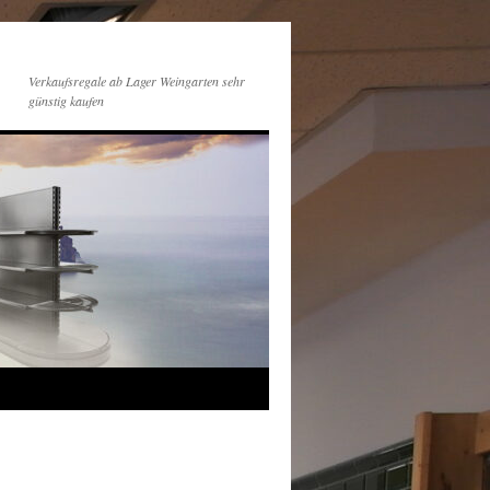
Verkaufsregale ab Lager Weingarten sehr
günstig kaufen