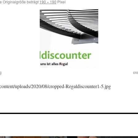
e Originalgröße beträgt
190 × 190
Pixel
g
cr
-content/uploads/2020/08/cropped-Regaldiscounter1-5.jpg