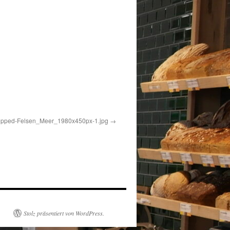
opped-Felsen_Meer_1980x450px-1.jpg
Stolz präsentiert von WordPress.