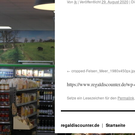
Von
jk
|
Veröffentlicht
29. August 2020
|
Di
cropped-Felsen_Meer_1980x450px.jp
https://www.regaldiscounter.de/wp
Setze ein Lesezeichen für den
Permalink
.
regaldiscounter.de
Startseite