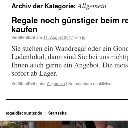
Allgemein
Archiv der Kategorie:
Regale noch günstiger beim r
kaufen
Veröffentlicht am
11. August 2017
von
jk
Sie suchen ein Wandregal oder ein Gond
Ladenlokal, dann sind Sie bei uns richti
Ihnen auch gerne ein Angebot. Die meist
sofort ab Lager.
für
Veröffentlicht unter
Allgemein
|
Kommentare deaktiviert
Regale
noch
günstige
beim
regaldis
regaldiscounter.de
Startseite
kaufen