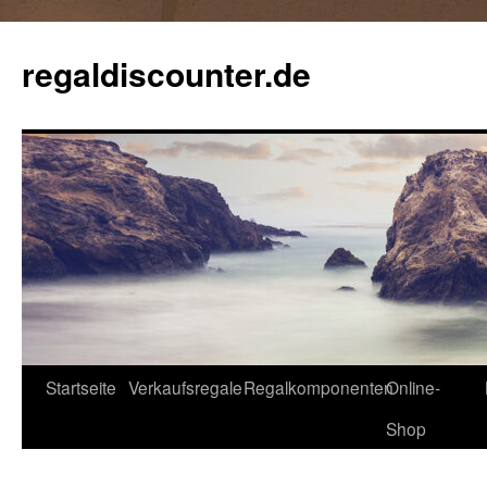
Zum
Inhalt
regaldiscounter.de
springen
Startseite
Verkaufsregale
Regalkomponenten
Online-
Shop